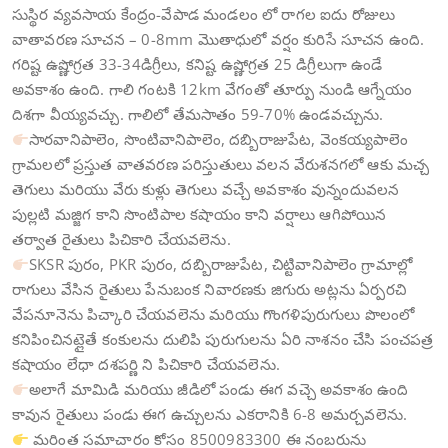
సుస్థిర వ్యవసాయ కేంద్రం-వేపాడ మండలం లో రాగల ఐదు రోజులు
వాతావరణ సూచన – 0-8mm మొతాధులో వర్షం కురిసే సూచన ఉంది.
గరిష్ట ఉష్ణోగ్రత 33-34డిగ్రీలు, కనిష్ట ఉష్ణోగ్రత 25 డిగ్రీలుగా ఉండే
అవకాశం ఉంది. గాలి గంటకి 12km వేగంతో తూర్పు నుండి ఆగ్నేయం
దిశగా వీయ్యవచ్చు. గాలిలో తేమసాతం 59-70% ఉండవచ్చును.
సారవానిపాలెం, సొంటివానిపాలెం, దబ్బిరాజుపేట, వెంకయ్యపాలెం
గ్రామలలో ప్రస్తుత వాతవరణ పరిస్తుతులు వలన వేరుశనగలో ఆకు మచ్చ
తెగులు మరియు వేరు కుళ్లు తెగులు వచ్చే అవకాశం వున్నందువలన
పుల్లటి మజ్జిగ కాని సొంటిపాల కషాయం కాని వర్షాలు ఆగిపోయిన
తర్వాత రైతులు పిచికారి చేయవలెను.
SKSR పురం, PKR పురం, దబ్బిరాజుపేట, చిట్టివానిపాలెం గ్రామాల్లో
రాగులు వేసిన రైతులు పేనుబంక నివారణకు జిగురు అట్లను ఏర్పరచి
వేపనూనెను పిచ్కారి చేయవలెను మరియు గొంగళిపురుగులు పొలంలో
కనిపించినట్లైతే కంకులను దులిపి పురుగులను ఏరి నాశనం చేసి పంచపత్ర
కషాయం లేధా దశపర్ణి ని పిచికారి చేయవలెను.
అలాగే మామిడి మరియు జీడిలో పండు ఈగ వచ్చె అవకాశం ఉంది
కావున రైతులు పండు ఈగ ఉచ్చులను ఎకరానికి 6-8 అమర్చవలెను.
మరింత సమాచారం కోసం 8500983300 ఈ నంబరును