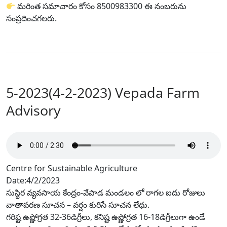
మరింత సమాచారం కోసం 8500983300 ఈ నంబరును
సంప్రదించగలరు.
5-2023(4-2-2023) Vepada Farm
Advisory
Centre for Sustainable Agriculture
Date:4/2/2023
సుస్థిర వ్యవసాయ కేంద్రం-వేపాడ మండలం లో రాగల ఐదు రోజులు
వాతావరణ సూచన – వర్షం కురిసే సూచన లేధు.
గరిష్ట ఉష్ణోగ్రత 32-36డిగ్రీలు, కనిష్ట ఉష్ణోగ్రత 16-18డిగ్రీలుగా ఉండే