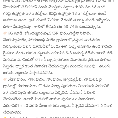
వాతావరణ సూచన – ఆకాశం పాక్షికంగా మేఘవృతమై ఉండి 12-42mm
మోతదులో తెలికపాటి నుండి మోస్తారు వర్షాలు కురిసే సూచన ఉంది.
గరిష్ట ఉష్ణోగ్రత 30-33డిగ్రీలు, కనిష్ట ఉష్ణోగ్రత 18-21డిగ్రీలుగా ఉండే
అవకాశం ఉంది. గాలి గంటకి 7-9km వేగంతో తూర్పు నుండి ఆగ్నేయం
దిశగా వీయ్యవచ్చు. గాలిలో తేమసాతం 68-74% ఉండవచ్చును.
KG పూడి, కోటయ్యగరువు,SKSR పురం,చిట్టివానిపాలెం,
వెంకయ్యపాలెం, పోతుబంధీ పాలెం గ్రామలలో ప్రస్తుత వాతవరణ
పరిస్తుతులు వలన మామిడిలో పండు ఈగ వచ్చె అవకాశం ఉంది కావున
రైతులు పండు ఈగ ఉచ్చులను ఎకరానికి 6-8 అమర్చవలెను అలాగే జీడి
మరియు మామిడిలో రసం పీల్చు పురుగులు నివారణకు రైతులు పొగలు
పెట్టడం ద్వార కొంత నివారణ చేయవచ్చును మరియు పసుపు , తెలుగు
జిగురు అట్టలను ఏర్పరచవలెను.
Sksr పురం, PKR పురం, సోంపురం, జగ్గయ్యపేట, చామలపల్లి
గ్రామాల్లో కురగాయలు లో రసం పీల్చు పురుగులు నివారణకు ఎకరానికి
20-25చొప్పున జిగురు అట్టలును ఏర్పరచి, వేపనునే పిచికారి
చేయవలెను. అలాగే మిరపలో తామర పురుగులు నివారణకు
ఎకరానికి15-20 వరకు నీలం జిగురు అట్లను ఏర్పరచి వేపనూనె పిచికారి
చేయవలెను