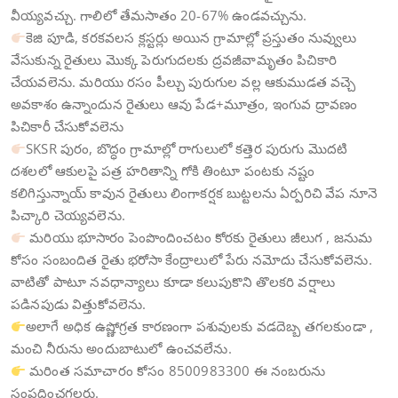
వీయ్యవచ్చు. గాలిలో తేమసాతం 20-67% ఉండవచ్చును.
కెజి పూడి, కరకవలస క్లస్టర్లు అయిన గ్రామాల్లో ప్రస్తుతం నువ్వులు
వేసుకున్న రైతులు మొక్క పెరుగుదలకు ద్రవజీవామృతం పిచికారి
చేయవలెను. మరియు రసం పీల్చు పురుగుల వల్ల ఆకుముడత వచ్చె
అవకాశం ఉన్నాందున రైతులు ఆవు పేడ+మూత్రం, ఇంగువ ద్రావణం
పిచికారీ చేసుకోవలెను
SKSR పురం, బొద్ధం గ్రామాల్లో రాగులులో కత్తెర పురుగు మొదటి
దశలలో ఆకులపై పత్ర హరితాన్ని గోకి తింటూ పంటకు నష్టం
కలిగిస్తున్నాయ్ కావున రైతులు లింగాకర్షక బుట్టలను ఏర్పరిచి వేప నూనె
పిచ్కారి చెయ్యవలెను.
మరియు భూసారం పెంపొందించటం కోరకు రైతులు జీలుగ , జనుమ
కోసం సంబందిత రైతు భరోసా కేంద్రాలులో పేరు నమోదు చేసుకోవలెను.
వాటితో పాటూ నవధాన్యాలు కూడా కలుపుకొని తొలకరి వర్షాలు
పడినపుడు విత్తుకోవలెను.
అలాగే అధిక ఉష్ణోగ్రత కారణంగా పశువులకు వడదెబ్బ తగలకుండా ,
మంచి నీరును అందుబాటులో ఉంచవలేను.
మరింత సమాచారం కోసం 8500983300 ఈ నంబరును
సంప్రదించగలరు.