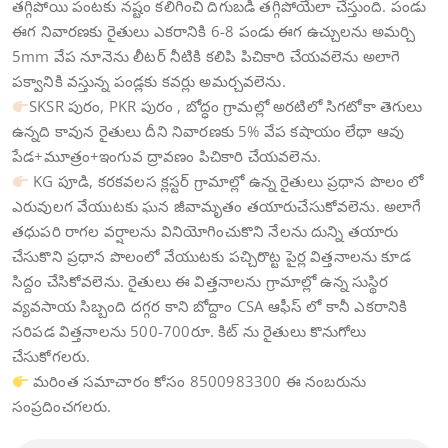
తగ్గిపోయి పంటకు నష్టం కలిగించి దిగుబడి తగ్గిపోయేలా చేస్తుంది. పండు
ఈగ నివారణకు రైతులు ఎకరానికి 6-8 పండు ఈగ ఉచ్చులను అమర్చి
5mm వేప నూనెను లీటర్ నీటికి కలిపి పిచికారి చేయవలెను అలాగె
పక్వానికి వస్తున్న పండ్లకు కవర్లు అమర్చవలెను.
SKSR పురం, PKR పురం , బోద్ధం గ్రామల్లో అరటిలో సిగటోకా తెగులు
ఉన్నది కావున రైతులు దీని నివారణకు 5% వేప కషాయం లేధా ఆవు
పేడ+మూత్రం+ఇంగువ ద్రావణం పిచికారి చేయవలెను.
KG పూడి, కరకవలస క్లస్టర్ గ్రామాల్లో ఉన్న రైతులు ప్రధాన పొలం లో
ఎరువులగ వేయుటకు ఘన జీవామృతం తయారుచేసుకోవలెను. అలాగే
తధుపరి రాగల వర్షాలను వినియోగించుకొని నేలను దున్ని తయారు
చేసుకొని ప్రధాన పొలంలో వేయుటకు పచ్చిరొట్ట పైర్ల విత్తనాలను కూడ
సిద్దం చేసికోవలెను. రైతులు ఈ విత్తనాలను గ్రామాల్లో ఉన్న సుస్థిర
వ్యవసాయ సిబ్బంది దగ్గర కాని బోద్దాం CSA ఆఫీస్ లో కానీ ఎకరానికి
సరిపడ విత్తనాలను 500-700రూ. కిట్ ను రైతులు కొనుగోలు
చేసుకోగలరు.
మరింత సమాచారం కోసం 8500983300 ఈ నంబరును
సంప్రదించగలరు.