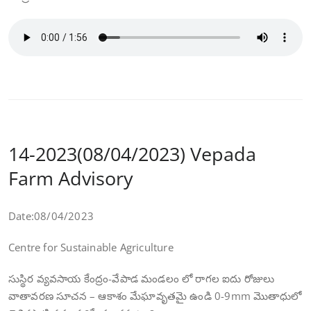
14-2023(08/04/2023) Vepada
Farm Advisory
Date:08/04/2023
Centre for Sustainable Agriculture
సుస్థిర వ్యవసాయ కేంద్రం-వేపాడ మండలం లో రాగల ఐదు రోజులు
వాతావరణ సూచన – ఆకాశం మేఘావృతమై ఉండి 0-9mm మొతాధులో