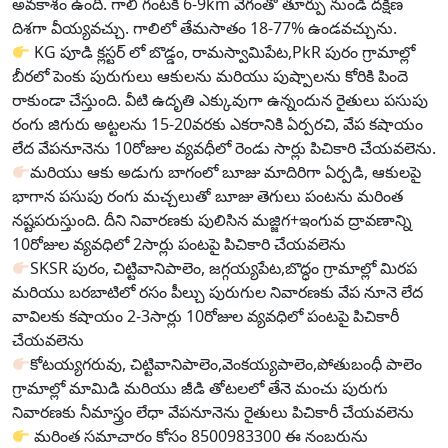
అవకాశం ఉంది. గాలి గంటకి 6-9km వేగంతో తూర్పు నుండి దక్షిణ
దిశగా వీయ్యవచ్చు. గాలిలో తేమసాతం 18-77% ఉండవచ్చును.
KG పూడి క్లస్టర్ లో బొడ్డం, రామస్వామిపేట,PkR పురం గ్రామాల్లో
బీరలో పెంకు పురుగులు ఆకులను మరియు పుష్పాలను కోరికి పిందె
రాకుండా చేస్తుంది. వీటి ఉదృతి ఎక్కువుగా ఉన్నందున రైతులు పసుపు
రంగు జిగురు అట్టలను 15-20వరకు ఎకరానికి ఏర్పరచి, వేప కషాయం
లేద వేపనూనెను 10రోజుల వ్యవధీలో రెండు సార్లు పిచికారి చేయవలెను.
మరియు ఆకు అడుగు బాగంలో బూజు మాదిరిగా ఏర్పడి, ఆకులపై
భాగాన పసుపు రంగు మచ్చలుతో బూజు తెగులు పంటను మరింత
నష్టపరుస్తుంది. దీని నివారణకు పులిసిన మజ్జిగ+ఇంగువ ద్రావణాన్ని
10రోజుల వ్యవధిలో 2సార్లు పంటపై పిచికారి చేయవలెను
SKSR పురం, చిట్టివానిపాలెం, జగ్గయ్యపేట,బొద్ధం గ్రామాల్లో మిరప
మరియు బరబాటిలో రసం పీల్చు పురుగుల నివారణకు వేప నూనె లేద
వావిలకు కషాయం 2-3సార్లు 10రోజుల వ్యవధిలో పంటపై పిచికారీ
చేయవలెను
కోటయ్యగరువు, చిట్టివానిపాలెం,వెంకయ్యపాలెం,పోతుబంధీ పాలెం
గ్రామాల్లో మామిడి మరియు జీడి తోటలలో తేనె మంచు పురుగు
నివారణకు నీమాస్త్రం లేధా వేపనూనెను రైతులు పిచికారీ చేయవలెను
మరింత సమాచారం కోసం 8500983300 ఈ నంబరును