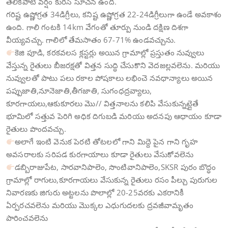
తెలికపాటి వర్షం కురిసే సూచన ఉంది.
గరిష్ట ఉష్ణోగ్రత 34డిగ్రీలు, కనిష్ట ఉష్ణోగ్రత 22-24డిగ్రీలుగా ఉండే అవకాశం
ఉంది. గాలి గంటకి 14km వేగంతో తూర్పు నుండి దక్షిణ దిశగా
వీయ్యవచ్చు. గాలిలో తేమసాతం 67-71% ఉండవచ్చును.
కెజి పూడి, కరకవలస క్లస్టర్లు అయిన గ్రామాల్లో ప్రస్తుతం నువ్వులు
వేస్తున్న రైతులు బీజరక్షతో విత్తన సుద్ధి చేసుకొని వెదజల్లవలెను. మరియు
నువ్వులతో పాటు పలు రకాల పోషకాలు లభించె నవధాన్యాలు అయిన
పప్పుజాతి,నూనెజాతి,తీగజాతి, సుగంధద్రవ్యాలు,
కూరగాయలు,ఆకుకూరలు మొ// విత్తనాలను కలిపి వేసుకున్నట్లైతే
భూమిలో సత్తువ పెరిగి అధిక దిగుబడి మరియు అదనపు ఆధాయం కూడా
రైతులు పొందవచ్చు.
అలాగే ఇంటి వెనుక పెరటి తోటలలో గాని మిద్దె పైన గాని గృహ
అవసరాలకు సరిపడ కురగాయాలు కూడా రైతులు వేసుకోవలెను
డబ్బిరాజుపేట, సారవానిపాలెం, సొంటివానిపాలెం,SKSR పురం బొద్ధం
గ్రామాల్లో రాగులు,కూరగాయలు వేసుకున్న రైతులు రసం పీల్చు పురుగుల
నివారణకు జిగురు అట్టలను పొలాల్లో 20-25వరకు ఎకరానికీ
ఏర్పరచవలెను మరియు మొక్కల ఎధుగుదలకు ద్రవజీవామృతం
పారించవలెను