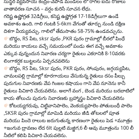
సుస్థిర వ్యవసాయ కేంద్రం-వేపాడ మండలం లో రాగల ఐదు రోజులు
వాతావరణ సూచన – వర్షం కురిసే సూచన లేధు.
గరిష్ట ఉష్ణోగ్రత 32డిగ్రీలు, కనిష్ట ఉష్ణోగ్రత 17-18డిగ్రీలుగా ఉండే
అవకాశం ఉంది. గాలి గంటకి 5-6km వేగంతో తూర్పు నుండి దక్షిణ
దిశగా వీయ్యవచ్చు. గాలిలో తేమసాతం 58-75% ఉండవచ్చును.
బొద్ధం, RS పేట, sksr పురం ,PKR పురం గ్రామాల్లో బీరలో పింధే
మరియు కాయలు వచ్చే సమయంలో పండు ఈగ వచ్చే అవకాశం
ఎక్కువ వున్నందున నివారణ చర్యగా రైతులు ఎకరానికి 8-10వరకు
లింగాకర్షక బుట్టలను ఏర్పరచవలెను
బొద్ధం, RS పేట, Sksr పురం, PKR పురం, సోంపురం, జగ్గయ్యపేట,
చామలపల్లి గ్రామాల్లో కూరగాయలు వేసుకున్న రైతులు రసం పీల్చు
పురుగుల నివారణకు వేప గింజల కషాయం గాని వేప నూనెను కానీ
రైతులు పిచికారి చేయవలెను. అలాగే వంగ , బెండ మరియు బరబాటిలో
కాయ తోలుచు పురుగు నివారణకు బ్రహ్మాస్త్రం పిచికారి చేయవలెను
కోటయ్యగరువు, చిట్టివానిపాలెం, వెంకయ్యపాలెం పోతుబంధీ పాలెం
,SKSR పురం గ్రామాల్లో మామిడి మరియు జీడి తోటలలో పూత
మరియు పిందె రాలుట జరుగుతున్న కారణంగా రైతులు పెడ +మూత్రం
+ఇంగువ ద్రావణం లేద 6lt పుల్లటి మజ్జిగ,6 లీ ఆవు మూత్రంను 100 లీ
నీటిలో కలిపి పిచికారి చేయవలెను.