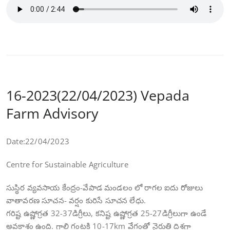
16-2023(22/04/2023) Vepada
Farm Advisory
Date:22/04/2023
Centre for Sustainable Agriculture
సుస్థిర వ్యవసాయ కేంద్రం-వేపాడ మండలం లో రాగల ఐదు రోజులు
వాతావరణ సూచన- వర్షం కురిసే సూచన లేధు.
గరిష్ట ఉష్ణోగ్రత 32-37డిగ్రీలు, కనిష్ట ఉష్ణోగ్రత 25-27డిగ్రీలుగా ఉండే
అవకాశం ఉంది. గాలి గంటకి 10-17km వేగంతో నైరుతి దిశగా