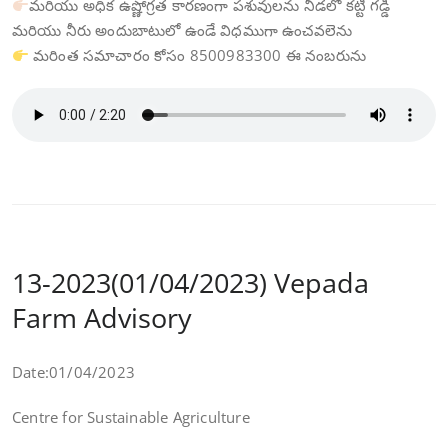
మరియు అధిక ఉష్ణోగ్రత కారణంగా పశువులను నీడలో కట్టి గడ్డి
మరియు నీరు అందుబాటులో ఉండే విధముగా ఉంచవలెను
మరింత సమాచారం కోసం 8500983300 ఈ నంబరును
13-2023(01/04/2023) Vepada
Farm Advisory
Date:01/04/2023
Centre for Sustainable Agriculture