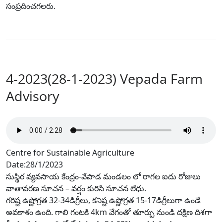
సంప్రదించగలరు.
4-2023(28-1-2023) Vepada Farm
Advisory
Centre for Sustainable Agriculture
Date:28/1/2023
సుస్థిర వ్యవసాయ కేంద్రం-వేపాడ మండలం లో రాగల ఐదు రోజులు
వాతావరణ సూచన – వర్షం కురిసే సూచన లేధు.
గరిష్ట ఉష్ణోగ్రత 32-34డిగ్రీలు, కనిష్ట ఉష్ణోగ్రత 15-17డిగ్రీలుగా ఉండే
అవకాశం ఉంది. గాలి గంటకి 4km వేగంతో తూర్పు నుండి దక్షిణ దిశగా