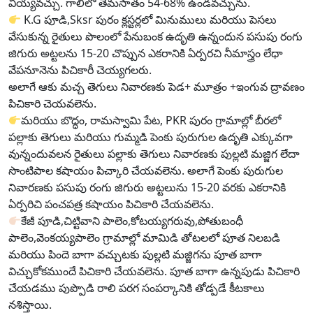
వీయ్యవచ్చు. గాలిలో తేమసాతం 54-68% ఉండవచ్చును.
K.G పూడి,Sksr పురం క్లస్టర్లలో మినుములు మరియు పెసలు
వేసుకున్న రైతులు పొలంలో పేనుబంక ఉదృతి ఉన్నందున పసుపు రంగు
జిగురు అట్టలను 15-20 చొప్పున ఎకరానికి ఏర్పరచి నీమాస్త్రం లేధా
వేపనూనెను పిచికారీ చెయ్యగలరు.
అలాగే ఆకు మచ్చ తెగులు నివారణకు పెడ+ మూత్రం +ఇంగువ ద్రావణం
పిచికారి చెయవలెను.
మరియు బొద్ధం, రామస్వామి పేట, PKR పురం గ్రామాల్లో బీరలో
పల్లాకు తెగులు మరియు గుమ్మడి పెంకు పురుగుల ఉదృతి ఎక్కువగా
వున్నందువలన రైతులు పల్లాకు తెగులు నివారణకు పుల్లటి మజ్జిగ లేదా
సొంటిపాల కషాయం పిచ్కారి చేయవలెను. అలాగే పెంకు పురుగుల
నివారణకు పసుపు రంగు జిగురు అట్టలును 15-20 వరకు ఎకరానికి
ఏర్పరిచి పంచపత్ర కషాయం పిచికారి చేయవలెను.
కేజీ పూడి,చిట్టివాని పాలెం,కోటయ్యగరువు,పోతుబంధీ
పాలెం,వెంకయ్యపాలెం గ్రామాల్లో మామిడి తోటలలో పూత నిలబడి
మరియు పిందె బాగా వచ్చుటకు పుల్లటి మజ్జిగను పూత బాగా
విచ్చుకోకముందే పిచికారి చేయవలెను. పూత బాగా ఉన్నపుడు పిచికారి
చేయడము పుప్పొడి రాలి పరగ సంపర్కానికి తోడ్పడే కీటకాలు
నశిస్తాయి.