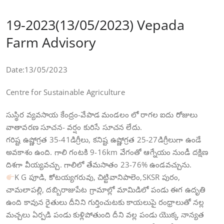
19-2023(13/05/2023) Vepada
Farm Advisory
Date:13/05/2023
Centre for Sustainable Agriculture
సుస్థిర వ్యవసాయ కేంద్రం-వేపాడ మండలం లో రాగల ఐదు రోజులు
వాతావరణ సూచన- వర్షం కురిసే సూచన లేదు.
గరిష్ట ఉష్ణోగ్రత 35-41డిగ్రీలు, కనిష్ట ఉష్ణోగ్రత 25-27డిగ్రీలుగా ఉండే
అవకాశం ఉంది. గాలి గంటకి 9-16km వేగంతో ఆగ్నేయం నుండీ దక్షిణ
దిశగా వీయ్యవచ్చు. గాలిలో తేమసాతం 23-76% ఉండవచ్చును.
K G పూడి, కోటయ్యగరువు, చిట్టివానిపాలెం,SKSR పురం,
చామలాపల్లి, దబ్బిరాజుపేట గ్రామాల్లో మామిడిలో పండు ఈగ ఉదృతి
ఉంది కావున రైతులు దీనిని గుర్తించుటకు కాయలుపై రంధ్రాలుతో నల్ల
మచ్చలు ఏర్పడి పండు కుళ్లిపోతుంది దీని వల్ల పండు యొక్క నాన్యత