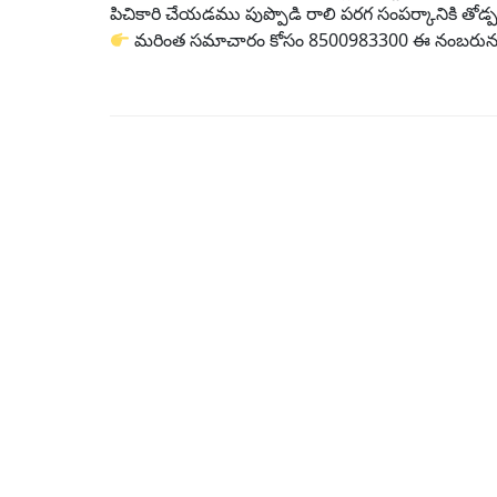
పిచికారి చేయడము పుప్పొడి రాలి పరగ సంపర్కానికి తోడ్పడ
మరింత సమాచారం కోసం 8500983300 ఈ నంబరును 