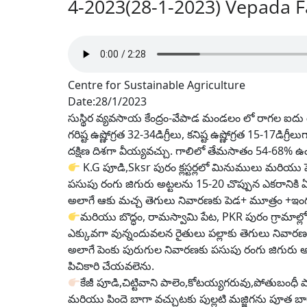
4-2023(28-1-2023) Vepada 
Centre for Sustainable Agriculture
Date:28/1/2023
సుస్థిర వ్యవసాయ కేంద్రం-వేపాడ మండలం లో రాగల ఐదు
గరిష్ట ఉష్ణోగ్రత 32-34డిగ్రీలు, కనిష్ట ఉష్ణోగ్రత 15-17డ
దక్షిణ దిశగా వీయ్యవచ్చు. గాలిలో తేమసాతం 54-68% ఉ
K.G పూడి,Sksr పురం క్లస్టర్లలో మినుములు మరియు
పసుపు రంగు జిగురు అట్టలను 15-20 చొప్పున ఎకరానికి ఏర
అలాగే ఆకు మచ్చ తెగులు నివారణకు పెడ+ మూత్రం +ఇంగ
మరియు బొద్ధం, రామస్వామి పేట, PKR పురం గ్రామాల్ల
ఎక్కువగా వున్నందువలన రైతులు పల్లాకు తెగులు నివారణ
అలాగే పెంకు పురుగుల నివారణకు పసుపు రంగు జిగురు అ
పిచికారి చేయవలెను.
కేజీ పూడి,చిట్టివాని పాలెం,కోటయ్యగరువు,పోతుబంధీ
మరియు పిందె బాగా వచ్చుటకు పుల్లటి మజ్జిగను పూత బ