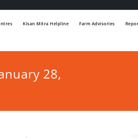
entres
Kisan Mitra Helpline
Farm Advisories
Repor
anuary 28,