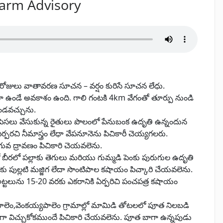
Farm Advisory
 రోజులు వాతావరణ సూచన – వర్షం కురిసే సూచన లేధు.
ిగ్రీలుగా ఉండే అవకాశం ఉంది. గాలి గంటకి 4km వేగంతో తూర్పు నుండి
ండవచ్చును.
 పెసలు వేసుకున్న రైతులు పొలంలో పేనుబంక ఉదృతి ఉన్నందున
్పరచి నీమాస్త్రం లేధా వేపనూనెను పిచికారీ చెయ్యగలరు.
ువ ద్రావణం పిచికారి చెయవలెను.
ో బీరలో పల్లాకు తెగులు మరియు గుమ్మడి పెంకు పురుగుల ఉదృతి
కు పుల్లటి మజ్జిగ లేదా సొంటిపాల కషాయం పిచ్కారి చేయవలెను.
ట్టలును 15-20 వరకు ఎకరానికి ఏర్పరిచి పంచపత్ర కషాయం
 పాలెం,వెంకయ్యపాలెం గ్రామాల్లో మామిడి తోటలలో పూత నిలబడి
ాగా విచ్చుకోకముందే పిచికారి చేయవలెను. పూత బాగా ఉన్నపుడు