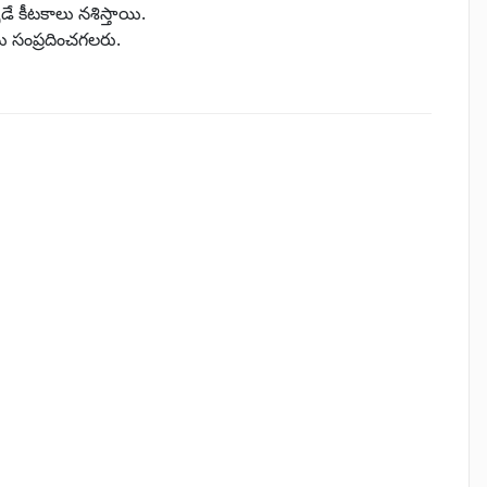
ే కీటకాలు నశిస్తాయి.
సంప్రదించగలరు.