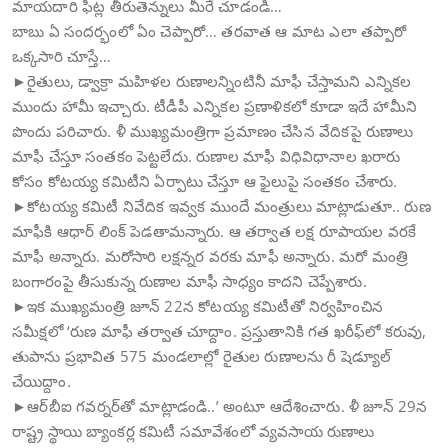
మాయదారి ఫీట్ల తీరుతెన్నులు మీరే చూడండి…
బాబు ఏ సందర్భంలో ఏం చెప్పారో… తరవాత ఆ మాట ఎలా తప్పారో
ఒక్కసారి చూస్తే…
►రైతులు, డ్వాక్రా మహిళల రుణాలన్నింటినీ మాఫీ చేస్తామని ఎన్నికల
ముందు హామీ ఇచ్చారు. టీడీపీ ఎన్నికల ప్రణాళికలో కూడా ఇదే హామీని
పొందు పరిచారు. ళీ ముఖ్యమంత్రిగా ప్రమాణం చేసిన వేదికపై రుణాలు
మాఫీ చేస్తూ సంతకం పెట్టలేదు. రుణాల మాఫీ విధివిధానాల ఖరారు
కోసం కోటయ్య కమిటీని ఏర్పాటు చేస్తూ ఆ ఫైలుపై సంతకం చేశారు.
►కోటయ్య కమిటీ నివేదిక ఇవ్వక ముందే మంత్రులు మాట్లాడుతూ.. రుణ
మాఫీకి ఆధార్ లింక్ పెడతామన్నారు. ఆ తర్వాత లక్ష రూపాయల వరకే
మాఫీ అన్నారు. మరోసారి లక్షన్నర వరకు మాఫీ అన్నారు. మరో మంత్రి
బంగారంపై తీసుకున్న రుణాల మాఫీ సాధ్యం కాదని చెప్పేశారు.
►ఇక ముఖ్యమంత్రి జూన్ 22న కోటయ్య కమిటీతో నిర్వహించిన
సమీక్షలో ‘రుణ మాఫీ తర్వాత చూద్దాం. ప్రస్తుతానికి గత ఖరీఫ్‌లో కరువు,
తుపాను ప్రభావిత 575 మండలాల్లో రైతుల రుణాలను రీ షెడ్యూల్
చేయిద్దాం.
►ఆర్‌బీఐ గవర్నర్‌తో మాట్లాడండి..’ అంటూ ఆదేశించారు. ళీ జూన్ 29న
రాష్ట్ర స్థాయి బ్యాంకర్ల కమిటీ సమావేశంలో వ్యవసాయ రుణాలు