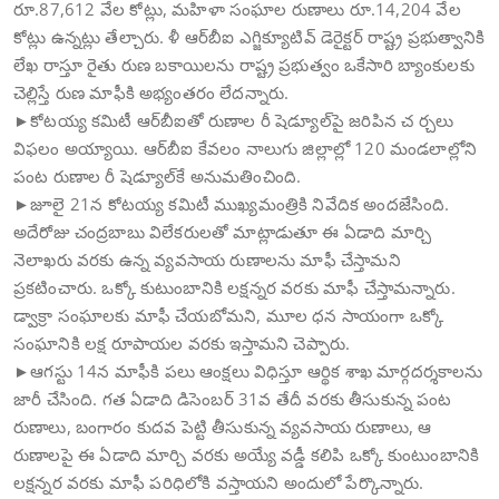
రూ.87,612 వేల కోట్లు, మహిళా సంఘాల రుణాలు రూ.14,204 వేల
కోట్లు ఉన్నట్లు తేల్చారు. ళీ ఆర్‌బీఐ ఎగ్జిక్యూటివ్ డెరైక్టర్ రాష్ట్ర ప్రభుత్వానికి
లేఖ రాస్తూ రైతు రుణ బకాయిలను రాష్ట్ర ప్రభుత్వం ఒకేసారి బ్యాంకులకు
చెల్లిస్తే రుణ మాఫీకి అభ్యంతరం లేదన్నారు.
►కోటయ్య కమిటీ ఆర్‌బీఐతో రుణాల రీ షెడ్యూల్‌పై జరిపిన చ ర్చలు
విఫలం అయ్యాయి. ఆర్‌బీఐ కేవలం నాలుగు జిల్లాల్లో 120 మండలాల్లోని
పంట రుణాల రీ షెడ్యూల్‌కే అనుమతించింది.
►జూలై 21న కోటయ్య కమిటీ ముఖ్యమంత్రికి నివేదిక అందజేసింది.
అదేరోజు చంద్రబాబు విలేకరులతో మాట్లాడుతూ ఈ ఏడాది మార్చి
నెలాఖరు వరకు ఉన్న వ్యవసాయ రుణాలను మాఫీ చేస్తామని
ప్రకటించారు. ఒక్కో కుటుంబానికి లక్షన్నర వరకు మాఫీ చేస్తామన్నారు.
డ్వాక్రా సంఘాలకు మాఫీ చేయబోమని, మూల ధన సాయంగా ఒక్కో
సంఘానికి లక్ష రూపాయల వరకు ఇస్తామని చెప్పారు.
►ఆగస్టు 14న మాఫీకి పలు ఆంక్షలు విధిస్తూ ఆర్థిక శాఖ మార్గదర్శకాలను
జారీ చేసింది. గత ఏడాది డిసెంబర్ 31వ తేదీ వరకు తీసుకున్న పంట
రుణాలు, బంగారం కుదవ పెట్టి తీసుకున్న వ్యవసాయ రుణాలు, ఆ
రుణాలపై ఈ ఏడాది మార్చి వరకు అయ్యే వడ్డీ కలిపి ఒక్కో కుంటుంబానికి
లక్షన్నర వరకు మాఫీ పరిధిలోకి వస్తాయని అందులో పేర్కొన్నారు.