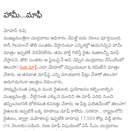
హామీ…మాఫీ
మోహన్ రుషి
ముఖ్యమంత్రిగా చంద్రబాబు అధికారం చేపట్టి ఐదు నెలలు పూర్తయింది.
కానీ గెలవగానే తొలి సంతకం చేస్తానంటూ ఎన్నికల్లో ఆయనిచ్చిన హామీ
మాత్రం ఇప్పటికీ నెరవేరలేదు. తమ పార్టీ గెలిస్తే రైతు రుణాలన్నీ మాఫీ
చేస్తానని, తొలి సంతకం ఆ ఫైలుపైనే అని చెప్పిన చంద్రబాబు చేసిందేంటో
తెలుసా?
రుణ మాఫీ
ఎలా చేయాలో చెప్పండంటూ ఓ కమిటీని మాత్రం
వేశారు. ఆ తరవాత మాఫీపై ఎన్ని మాయదారి ఫీట్లు వేశారో తెలుసా?
అడుగడుగునా ఆంక్షలు విధించారు.
సాధ్యమైనంత ఎక్కువ మంది రైతులకు ప్రయోజనం కల్పించాల్సిన
ముఖ్యమంత్రి… వీలైనంత ఎక్కువ మందిని ఈ మాఫీ పరిధి నుంచి
తప్పించడానికి బోలెడంత కసరత్తు చేశారు. ఆ ఫీట్ల ఫలితమేంటో తెలుసా?
రైతులకు ఇప్పటికీ ఒక్క రూపాయి మాఫీ కాలేదు. సరికదా… రాష్ట్రంలోని
రైతులు, డ్వాక్రా మహిళలపై ఇప్పటికి దాదాపు 17,500 కోట్ల వడ్డీ భారం
(16 నెలలకు) పడింది. రుణ మాఫీ విషయంలో ఏపీ సీఎం చంద్రబాబు