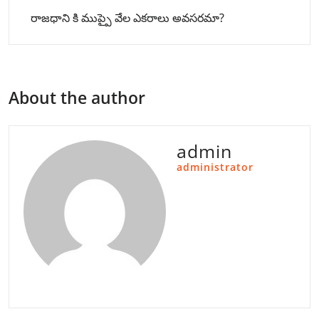
రాజధాని కి ముప్పై వేల ఎకరాలు అవసరమా?
About the author
admin
administrator