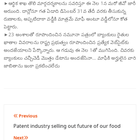
►ఆర్థిక శాఖ తొలి మార్గదర్శకాలను సవరిస్తూ ఈ నెల 1న మరో జీవో జారీ
అరుుంది. దాన్లోనూ గత ఏడాది డిసెంబర్ 31వ తేదీ వరకు తీసుకున్న
రుణాలకు, అప్పటిదాకా వడ్డీకి మాత్రమే మాఫీ అంటూ వడ్డీలోనూ కోత
పెట్టారు.
►23 అంశాలతో రూపొందించిన నమూనా పత్రంలో బ్యాంకులు రైతుల
ఖాతాల వివరాలను రాష్ట్ర ప్రభుత్వం రూపొందించిన ప్రత్యేక వెబ్‌సైట్‌కు
అందజేయాలని పేర్కొన్నారు. ఆ గడువు ఈ నెల 1తో ముగిసింది. చివరకు
బ్యాంకులు చచ్చీచెడీ మొత్తం డేటాను అందజేసినా… మాఫీకి అర్హులైన వారి
జాబితాను ఇంకా ప్రకటించలేదు
Post
Previous
navigation
Patent industry selling out future of our food
Next