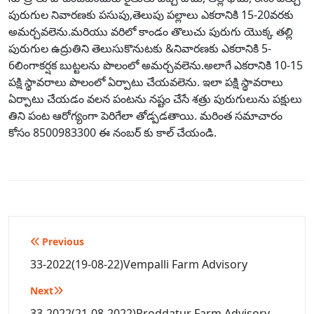
పురుగుల నివారణకు పసుపు,తెలుపు పల్లాలు ఎకరానికి 15-20వరకు
అమర్చవలెను.మరియు వరిలో కాండం తొలుచు పురుగు యొక్క తల్లి
పురుగుల ఉద్రుతిని తెలుసుకొనుటకు &నివారణకు ఎకరానికి 5-
6లింగాకర్షక బుట్టలను పొలంలో అమర్చవలెను.అలాగే ఎకరానికి 10-15
పక్షి స్థావరాలు పొలంలో ఏర్పాటు చేయవలెను. ఇలా పక్షి స్థావరాలు
ఏర్పాటు చేయడం వలన పంటను నష్టం చేసే శత్రు పురుగులును పక్షులు
తిని పంట ఆరోగ్యంగా పెరిగేలా తోడ్పడతాయి. మరింత సమాచారం
కోసం 8500983300 ఈ నంబర్ కు కాల్ చేయండి.
Post
Previous
navigation
33-2022(19-08-22)Vempalli Farm Advisory
Next
33-2022(21-08-2022)Proddatur Farm Advisory