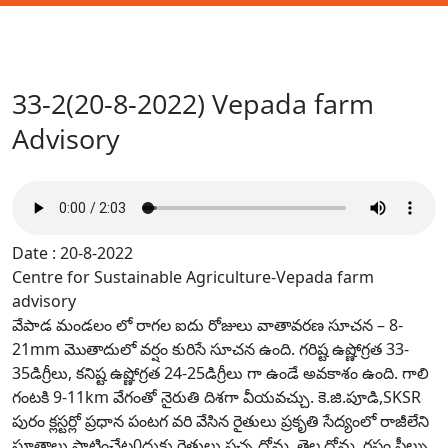
33-2(20-8-2022) Vepada farm
Advisory
Date : 20-8-2022
Centre for Sustainable Agriculture-Vepada farm
advisory
వేపాడ మండలం లో రాగల ఐదు రోజులు వాతావరణ సూచన – 8-
21mm మొతాదులో వర్షం కురిసే సూచన ఉంది. గరిష్ట ఉష్ణోగ్రత 33-
35డిగ్రీలు, కనిష్ట ఉష్ణోగ్రత 24-25డిగ్రీలు గా ఉండే అవకాశం ఉంది. గాలి
గంటకి 9-11km వేగంతో నైరుతి దిశగా వీయవచ్చు. కె.జి.పూడి,SKSR
పురం క్లస్టర్లో ప్రధాన పంటగ వరి వేసిన రైతులు ప్రకృతి సేద్యంలో రాజీలేని
సూత్రాలు పాటించేట0దుకు రైతులు పచ్చ దోమ, తెల్ల ధోమ, రసం పీల్చు