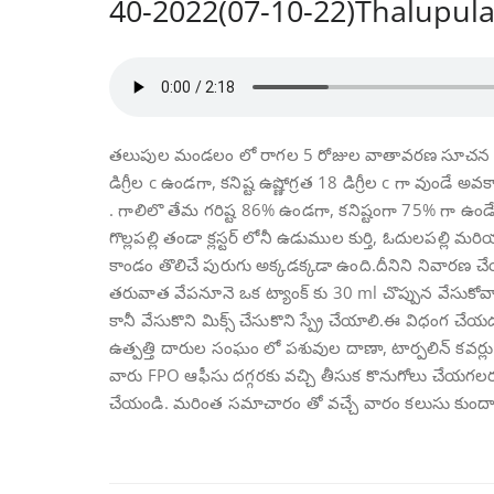
40-2022(07-10-22)Thalupul
తలుపుల మండలం లో రాగల 5 రోజుల వాతావరణ సూచన – 18 m
డిగ్రీల c ఉండగా, కనిష్ట ఉష్ణోగ్రత 18 డిగ్రీల c గా వుండే 
. గాలిలొ తేమ గరిష్ట 86% ఉండగా, కనిష్టంగా 75% గా ఉండ
గొల్లపల్లి తండా క్లస్టర్ లోనీ ఉడుముల కుర్తి, ఓదులపల్ల
కాండం తొలిచే పురుగు అక్కడక్కడా ఉంది.దీనిని నివారణ చేయ
తరువాత వేపనూనె ఒక ట్యాంక్ కు 30 ml చొప్పున వేసుకోవాలి
కానీ వేసుకొని మిక్స్ చేసుకొని స్ప్రే చేయాలి.ఈ విధం
ఉత్పత్తి దారుల సంఘం లో పశువుల దాణా, టార్పలిన్ కవర
వారు FPO ఆఫీసు దగ్గరకు వచ్చి తీసుక కొనుగోలు చేయ
చేయండి. మరింత సమాచారం తో వచ్చే వారం కలుసు కుందా