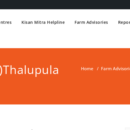
entres
Kisan Mitra Helpline
Farm Advisories
Repor
)Thalupula
Home
/
Farm Advisori