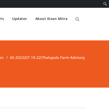
ts
Updates
About Kisan Mitra
es
/
40-2022(07-10-22)Thalupula Farm Advisory