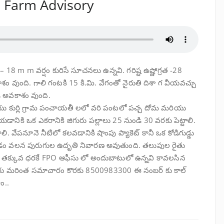
a Farm Advisory
 m వర్షం కురిసే సూచనలు ఉన్నవి. గరిష్ట ఉష్ణోగ్రత -28
అవకాశం వుంది. గాలి గంటకి 15 కి.మి. వేగంతో నైరుతి దిశా గ వీయవచ్చు
ే అవకాశం వుంది.
ి మరియు కుర్లి గ్రామ పంచాయతీ లలో వరి పంటలో పచ్చ దోమ మరియు
డానికి ఒక ఎకరానికి జిగురు పల్లాలు 25 నుండి 30 వరకు పెట్టాలి.
. వేపనూనె నీటిలో కలవడానికి షాంపు ప్యాకెట్ కానీ ఒక కోడిగుడ్డు
గ చేయడం వలన పురుగుల ఉదృతి నివారణ అవుతుంది. తలుపుల రైతు
్లు తక్కువ ధరకే FPO ఆఫీసు లో అందుబాటులో ఉన్నవి కావలసిన
గలరు మరింత సమాచారం కొరకు 8500983300 ఈ నంబర్ కు కాల్
ం..