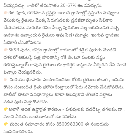
వీయ్యవచ్చు. గాలిలో తేమసాతం 20-67% ఉండవచ్చును.
కెజి పూడి, కరకవలస క్లస్టర్లు అయిన గ్రామాల్లో ప్రస్తుతం నువ్వులు
వేసుకున్న రైతులు మొక్క పెరుగుదలకు ద్రవజీవామృతం పిచికారి
చేయవలెను. మరియు రసం పీల్చు పురుగుల వల్ల ఆకుముడత వచ్చె
అవకాశం ఉన్నాందున రైతులు ఆవు పేడ+మూత్రం, ఇంగువ ద్రావణం
పిచికారీ చేసుకోవలెను
SKSR పురం, బొద్ధం గ్రామాల్లో రాగులులో కత్తెర పురుగు మొదటి
దశలలో ఆకులపై పత్ర హరితాన్ని గోకి తింటూ పంటకు నష్టం
కలిగిస్తున్నాయ్ కావున రైతులు లింగాకర్షక బుట్టలను ఏర్పరిచి వేప నూనె
పిచ్కారి చెయ్యవలెను.
మరియు భూసారం పెంపొందించటం కోరకు రైతులు జీలుగ , జనుమ
కోసం సంబందిత రైతు భరోసా కేంద్రాలులో పేరు నమోదు చేసుకోవలెను.
వాటితో పాటూ నవధాన్యాలు కూడా కలుపుకొని తొలకరి వర్షాలు
పడినపుడు విత్తుకోవలెను.
అలాగే అధిక ఉష్ణోగ్రత కారణంగా పశువులకు వడదెబ్బ తగలకుండా ,
మంచి నీరును అందుబాటులో ఉంచవలేను.
మరింత సమాచారం కోసం 8500983300 ఈ నంబరును
సంప్రదించగలరు.