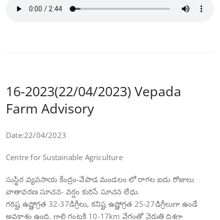
16-2023(22/04/2023) Vepada
Farm Advisory
Date:22/04/2023
Centre for Sustainable Agriculture
సుస్థిర వ్యవసాయ కేంద్రం-వేపాడ మండలం లో రాగల ఐదు రోజులు
వాతావరణ సూచన- వర్షం కురిసే సూచన లేధు.
గరిష్ట ఉష్ణోగ్రత 32-37డిగ్రీలు, కనిష్ట ఉష్ణోగ్రత 25-27డిగ్రీలుగా ఉండే
అవకాశం ఉంది. గాలి గంటకి 10-17km వేగంతో నైరుతి దిశగా