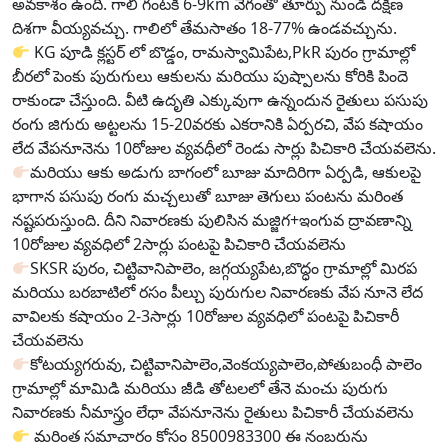
అవకాశం ఉంది. గాలి గంటకి 6-9km వేగంతో తూర్పు నుండి దక్షిణ
దిశగా వీయ్యవచ్చు. గాలిలో తేమసాతం 18-77% ఉండవచ్చును.
KG పూడి క్లస్టర్ లో బొడ్డం, రామస్వామిపేట,PkR పురం గ్రామాల్లో
బీరలో పెంకు పురుగులు ఆకులను మరియు పుష్పాలను కోరికి పిందె
రాకుండా చేస్తుంది. వీటి ఉదృతి ఎక్కువుగా ఉన్నందున రైతులు పసుపు
రంగు జిగురు అట్టలను 15-20వరకు ఎకరానికి ఏర్పరచి, వేప కషాయం
లేద వేపనూనెను 10రోజుల వ్యవధీలో రెండు సార్లు పిచికారి చేయవలెను.
మరియు ఆకు అడుగు బాగంలో బూజు మాదిరిగా ఏర్పడి, ఆకులపై
భాగాన పసుపు రంగు మచ్చలుతో బూజు తెగులు పంటను మరింత
నష్టపరుస్తుంది. దీని నివారణకు పులిసిన మజ్జిగ+ఇంగువ ద్రావణాన్ని
10రోజుల వ్యవధిలో 2సార్లు పంటపై పిచికారి చేయవలెను
SKSR పురం, చిట్టివానిపాలెం, జగ్గయ్యపేట,బొద్ధం గ్రామాల్లో మిరప
మరియు బరబాటిలో రసం పీల్చు పురుగుల నివారణకు వేప నూనె లేద
వావిలకు కషాయం 2-3సార్లు 10రోజుల వ్యవధిలో పంటపై పిచికారీ
చేయవలెను
కోటయ్యగరువు, చిట్టివానిపాలెం,వెంకయ్యపాలెం,పోతుబంధీ పాలెం
గ్రామాల్లో మామిడి మరియు జీడి తోటలలో తేనె మంచు పురుగు
నివారణకు నీమాస్త్రం లేధా వేపనూనెను రైతులు పిచికారీ చేయవలెను
మరింత సమాచారం కోసం 8500983300 ఈ నంబరును