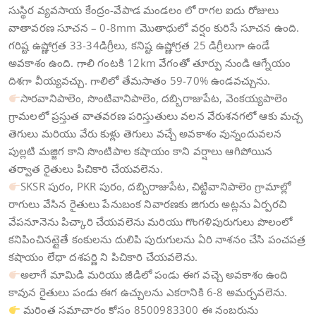
సుస్థిర వ్యవసాయ కేంద్రం-వేపాడ మండలం లో రాగల ఐదు రోజులు
వాతావరణ సూచన – 0-8mm మొతాధులో వర్షం కురిసే సూచన ఉంది.
గరిష్ట ఉష్ణోగ్రత 33-34డిగ్రీలు, కనిష్ట ఉష్ణోగ్రత 25 డిగ్రీలుగా ఉండే
అవకాశం ఉంది. గాలి గంటకి 12km వేగంతో తూర్పు నుండి ఆగ్నేయం
దిశగా వీయ్యవచ్చు. గాలిలో తేమసాతం 59-70% ఉండవచ్చును.
సారవానిపాలెం, సొంటివానిపాలెం, దబ్బిరాజుపేట, వెంకయ్యపాలెం
గ్రామలలో ప్రస్తుత వాతవరణ పరిస్తుతులు వలన వేరుశనగలో ఆకు మచ్చ
తెగులు మరియు వేరు కుళ్లు తెగులు వచ్చే అవకాశం వున్నందువలన
పుల్లటి మజ్జిగ కాని సొంటిపాల కషాయం కాని వర్షాలు ఆగిపోయిన
తర్వాత రైతులు పిచికారి చేయవలెను.
SKSR పురం, PKR పురం, దబ్బిరాజుపేట, చిట్టివానిపాలెం గ్రామాల్లో
రాగులు వేసిన రైతులు పేనుబంక నివారణకు జిగురు అట్లను ఏర్పరచి
వేపనూనెను పిచ్కారి చేయవలెను మరియు గొంగళిపురుగులు పొలంలో
కనిపించినట్లైతే కంకులను దులిపి పురుగులను ఏరి నాశనం చేసి పంచపత్ర
కషాయం లేధా దశపర్ణి ని పిచికారి చేయవలెను.
అలాగే మామిడి మరియు జీడిలో పండు ఈగ వచ్చె అవకాశం ఉంది
కావున రైతులు పండు ఈగ ఉచ్చులను ఎకరానికి 6-8 అమర్చవలెను.
మరింత సమాచారం కోసం 8500983300 ఈ నంబరును