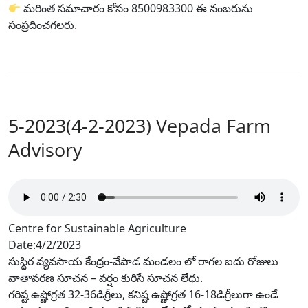
మరింత సమాచారం కోసం 8500983300 ఈ నంబరును
సంప్రదించగలరు.
5-2023(4-2-2023) Vepada Farm
Advisory
Centre for Sustainable Agriculture
Date:4/2/2023
సుస్థిర వ్యవసాయ కేంద్రం-వేపాడ మండలం లో రాగల ఐదు రోజులు
వాతావరణ సూచన – వర్షం కురిసే సూచన లేధు.
గరిష్ట ఉష్ణోగ్రత 32-36డిగ్రీలు, కనిష్ట ఉష్ణోగ్రత 16-18డిగ్రీలుగా ఉండే