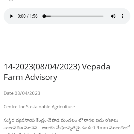
14-2023(08/04/2023) Vepada
Farm Advisory
Date:08/04/2023
Centre for Sustainable Agriculture
సుస్థిర వ్యవసాయ కేంద్రం-వేపాడ మండలం లో రాగల ఐదు రోజులు
వాతావరణ సూచన – ఆకాశం మేఘావృతమై ఉండి 0-9mm మొతాధులో