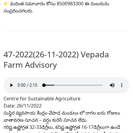
మరింత సమాచారం కోసం 8500983300 ఈ నంబరును
సంప్రదించగలరు.
47-2022(26-11-2022) Vepada
Farm Advisory
Centre for Sustainable Agriculture
Date: 26/11/2022
సుస్థిర వ్యవసాయ కేంద్రం-వేపాడ మండలం లో రాగల ఐదు రోజులు
వాతావరణ సూచన – వర్షం కురిసే సూచన లేధు.
గరిష్ట ఉష్ణోగ్రత 32-33డిగ్రీలు, కనిష్ట ఉష్ణోగ్రత 16-17డిగ్రీలుగా ఉండే