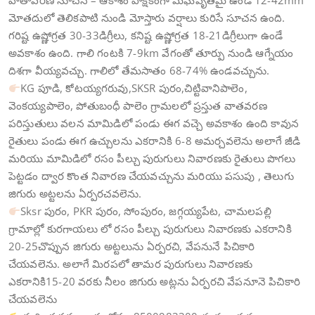
వాతావరణ సూచన – ఆకాశం పాక్షికంగా మేఘవృతమై ఉండి 12-42mm
మోతదులో తెలికపాటి నుండి మోస్తారు వర్షాలు కురిసే సూచన ఉంది.
గరిష్ట ఉష్ణోగ్రత 30-33డిగ్రీలు, కనిష్ట ఉష్ణోగ్రత 18-21డిగ్రీలుగా ఉండే
అవకాశం ఉంది. గాలి గంటకి 7-9km వేగంతో తూర్పు నుండి ఆగ్నేయం
దిశగా వీయ్యవచ్చు. గాలిలో తేమసాతం 68-74% ఉండవచ్చును.
KG పూడి, కోటయ్యగరువు,SKSR పురం,చిట్టివానిపాలెం,
వెంకయ్యపాలెం, పోతుబంధీ పాలెం గ్రామలలో ప్రస్తుత వాతవరణ
పరిస్తుతులు వలన మామిడిలో పండు ఈగ వచ్చె అవకాశం ఉంది కావున
రైతులు పండు ఈగ ఉచ్చులను ఎకరానికి 6-8 అమర్చవలెను అలాగే జీడి
మరియు మామిడిలో రసం పీల్చు పురుగులు నివారణకు రైతులు పొగలు
పెట్టడం ద్వార కొంత నివారణ చేయవచ్చును మరియు పసుపు , తెలుగు
జిగురు అట్టలను ఏర్పరచవలెను.
Sksr పురం, PKR పురం, సోంపురం, జగ్గయ్యపేట, చామలపల్లి
గ్రామాల్లో కురగాయలు లో రసం పీల్చు పురుగులు నివారణకు ఎకరానికి
20-25చొప్పున జిగురు అట్టలును ఏర్పరచి, వేపనునే పిచికారి
చేయవలెను. అలాగే మిరపలో తామర పురుగులు నివారణకు
ఎకరానికి15-20 వరకు నీలం జిగురు అట్లను ఏర్పరచి వేపనూనె పిచికారి
చేయవలెను