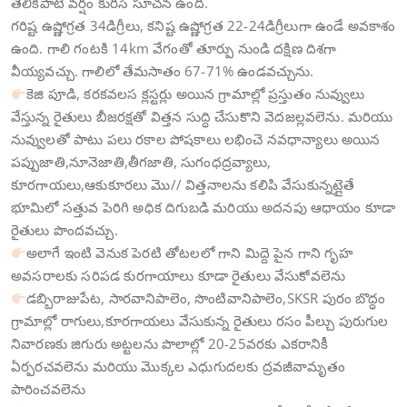
తెలికపాటి వర్షం కురిసే సూచన ఉంది.
గరిష్ట ఉష్ణోగ్రత 34డిగ్రీలు, కనిష్ట ఉష్ణోగ్రత 22-24డిగ్రీలుగా ఉండే అవకాశం
ఉంది. గాలి గంటకి 14km వేగంతో తూర్పు నుండి దక్షిణ దిశగా
వీయ్యవచ్చు. గాలిలో తేమసాతం 67-71% ఉండవచ్చును.
కెజి పూడి, కరకవలస క్లస్టర్లు అయిన గ్రామాల్లో ప్రస్తుతం నువ్వులు
వేస్తున్న రైతులు బీజరక్షతో విత్తన సుద్ధి చేసుకొని వెదజల్లవలెను. మరియు
నువ్వులతో పాటు పలు రకాల పోషకాలు లభించె నవధాన్యాలు అయిన
పప్పుజాతి,నూనెజాతి,తీగజాతి, సుగంధద్రవ్యాలు,
కూరగాయలు,ఆకుకూరలు మొ// విత్తనాలను కలిపి వేసుకున్నట్లైతే
భూమిలో సత్తువ పెరిగి అధిక దిగుబడి మరియు అదనపు ఆధాయం కూడా
రైతులు పొందవచ్చు.
అలాగే ఇంటి వెనుక పెరటి తోటలలో గాని మిద్దె పైన గాని గృహ
అవసరాలకు సరిపడ కురగాయాలు కూడా రైతులు వేసుకోవలెను
డబ్బిరాజుపేట, సారవానిపాలెం, సొంటివానిపాలెం,SKSR పురం బొద్ధం
గ్రామాల్లో రాగులు,కూరగాయలు వేసుకున్న రైతులు రసం పీల్చు పురుగుల
నివారణకు జిగురు అట్టలను పొలాల్లో 20-25వరకు ఎకరానికీ
ఏర్పరచవలెను మరియు మొక్కల ఎధుగుదలకు ద్రవజీవామృతం
పారించవలెను