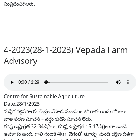
సంప్రదించగలరు.
4-2023(28-1-2023) Vepada Farm
Advisory
Centre for Sustainable Agriculture
Date:28/1/2023
సుస్థిర వ్యవసాయ కేంద్రం-వేపాడ మండలం లో రాగల ఐదు రోజులు
వాతావరణ సూచన – వర్షం కురిసే సూచన లేధు.
గరిష్ట ఉష్ణోగ్రత 32-34డిగ్రీలు, కనిష్ట ఉష్ణోగ్రత 15-17డిగ్రీలుగా ఉండే
అవకాశం ఉంది. గాలి గంటకి 4km వేగంతో తూర్పు నుండి దక్షిణ దిశగా