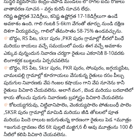
సుస్థిర వ్యవసాయ కేంద్రం-వేపాడ మండలం లో రాగల ఐదు రోజులు
వాతావరణ సూచన – వర్షం కురిసే సూచన లేధు.
గరిష్ట ఉష్ణోగ్రత 32డిగ్రీలు, కనిష్ట ఉష్ణోగ్రత 17-18డిగ్రీలుగా ఉండే
అవకాశం ఉంది. గాలి గంటకి 5-6km వేగంతో తూర్పు నుండి దక్షిణ
దిశగా వీయ్యవచ్చు. గాలిలో తేమసాతం 58-75% ఉండవచ్చును.
బొద్ధం, RS పేట, sksr పురం ,PKR పురం గ్రామాల్లో బీరలో పింధే
మరియు కాయలు వచ్చే సమయంలో పండు ఈగ వచ్చే అవకాశం
ఎక్కువ వున్నందున నివారణ చర్యగా రైతులు ఎకరానికి 8-10వరకు
లింగాకర్షక బుట్టలను ఏర్పరచవలెను
బొద్ధం, RS పేట, Sksr పురం, PKR పురం, సోంపురం, జగ్గయ్యపేట,
చామలపల్లి గ్రామాల్లో కూరగాయలు వేసుకున్న రైతులు రసం పీల్చు
పురుగుల నివారణకు వేప గింజల కషాయం గాని వేప నూనెను కానీ
రైతులు పిచికారి చేయవలెను. అలాగే వంగ , బెండ మరియు బరబాటిలో
కాయ తోలుచు పురుగు నివారణకు బ్రహ్మాస్త్రం పిచికారి చేయవలెను
కోటయ్యగరువు, చిట్టివానిపాలెం, వెంకయ్యపాలెం పోతుబంధీ పాలెం
,SKSR పురం గ్రామాల్లో మామిడి మరియు జీడి తోటలలో పూత
మరియు పిందె రాలుట జరుగుతున్న కారణంగా రైతులు పెడ +మూత్రం
+ఇంగువ ద్రావణం లేద 6lt పుల్లటి మజ్జిగ,6 లీ ఆవు మూత్రంను 100 లీ
నీటిలో కలిపి పిచికారి చేయవలెను.