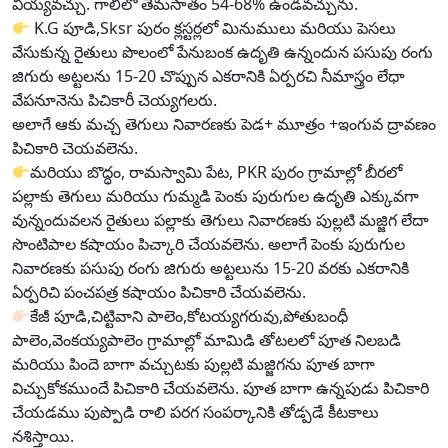
వీయ్యవచ్చు. గాలిలో తేమసాతం 54-68% ఉండవచ్చును.
K.G పూడి,Sksr పురం క్లస్టర్లలో మినుములు మరియు పెసలు
వేసుకున్న రైతులు పొలంలో పేనుబంక ఉదృతి ఉన్నందున పసుపు రంగు
జిగురు అట్టలను 15-20 చొప్పున ఎకరానికి ఏర్పరచి నీమాస్త్రం లేధా
వేపనూనెను పిచికారీ చెయ్యగలరు.
అలాగే ఆకు మచ్చ తెగులు నివారణకు పెడ+ మూత్రం +ఇంగువ ద్రావణం
పిచికారి చెయవలెను.
మరియు బొద్ధం, రామస్వామి పేట, PKR పురం గ్రామాల్లో బీరలో
పల్లాకు తెగులు మరియు గుమ్మడి పెంకు పురుగుల ఉదృతి ఎక్కువగా
వున్నందువలన రైతులు పల్లాకు తెగులు నివారణకు పుల్లటి మజ్జిగ లేదా
సొంటిపాల కషాయం పిచ్కారి చేయవలెను. అలాగే పెంకు పురుగుల
నివారణకు పసుపు రంగు జిగురు అట్టలును 15-20 వరకు ఎకరానికి
ఏర్పరిచి పంచపత్ర కషాయం పిచికారి చేయవలెను.
కేజీ పూడి,చిట్టివాని పాలెం,కోటయ్యగరువు,పోతుబంధీ
పాలెం,వెంకయ్యపాలెం గ్రామాల్లో మామిడి తోటలలో పూత నిలబడి
మరియు పిందె బాగా వచ్చుటకు పుల్లటి మజ్జిగను పూత బాగా
విచ్చుకోకముందే పిచికారి చేయవలెను. పూత బాగా ఉన్నపుడు పిచికారి
చేయడము పుప్పొడి రాలి పరగ సంపర్కానికి తోడ్పడే కీటకాలు
నశిస్తాయి.