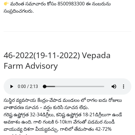
మరింత సమాచారం కోసం 8500983300 ఈ నంబరును
సంప్రదించగలరు.
46-2022(19-11-2022) Vepada
Farm Advisory
సుస్థిర వ్యవసాయ కేంద్రం-వేపాడ మండలం లో రాగల ఐదు రోజులు
వాతావరణ సూచన – వర్షం కురిసే సూచన లేధు.
గరిష్ట ఉష్ణోగ్రత 32-34డిగ్రీలు, కనిష్ట ఉష్ణోగ్రత 18-21డిగ్రీలుగా ఉండే
అవకాశం ఉంది. గాలి గంటకి 6-10km వేగంతో పడమర నుండీ
వాయువ్య దిశగా వీయ్యవచ్చు. గాలిలో తేమసాతం 42-72%