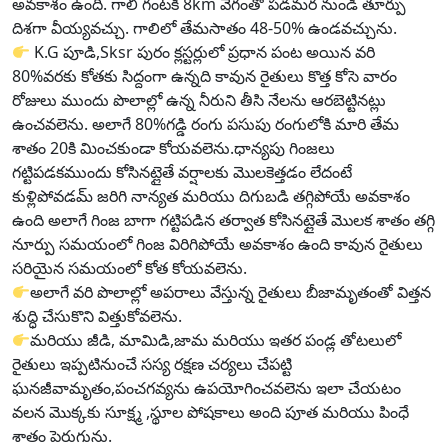
అవకాశం ఉంది. గాలి గంటకి 8km వేగంతో పడమర నుండీ తూర్పు
దిశగా వీయ్యవచ్చు. గాలిలో తేమసాతం 48-50% ఉండవచ్చును.
K.G పూడి,Sksr పురం క్లస్టర్లులో ప్రధాన పంట అయిన వరి
80%వరకు కోతకు సిద్దంగా ఉన్నది కావున రైతులు కొత్త కోసె వారం
రోజులు ముందు పొలాల్లో ఉన్న నీరుని తీసి నేలను ఆరబెట్టినట్లు
ఉంచవలెను. అలాగే 80%గడ్డి రంగు పసుపు రంగులోకి మారి తేమ
శాతం 20కి మించకుండా కోయవలెను.ధాన్యపు గింజలు
గట్టిపడకముందు కోసినట్లైతే వర్షాలకు మొలకెత్తడం లేదంటే
కుళ్లిపోవడమ్ జరిగి నాన్యత మరియు దిగుబడి తగ్గిపోయే అవకాశం
ఉంది అలాగే గింజ బాగా గట్టిపడిన తర్వాత కోసినట్లైతే మొలక శాతం తగ్గి
నూర్పు సమయంలో గింజ విరిగిపోయే అవకాశం ఉంది కావున రైతులు
సరియైన సమయంలో కోత కోయవలెను.
అలాగే వరి పొలాల్లో అపరాలు వేస్తున్న రైతులు బీజామృతంతో విత్తన
శుద్ధి చేసుకొని విత్తుకోవలెను.
మరియు జీడి, మామిడి,జామ మరియు ఇతర పండ్ల తోటలులో
రైతులు ఇప్పటినుంచే సస్య రక్షణ చర్యలు చేపట్టి
ఘనజీవామృతం,పంచగవ్యను ఉపయోగించవలెను ఇలా చేయటం
వలన మొక్కకు సూక్ష్మ ,స్థూల పోషకాలు అంది పూత మరియు పింధే
శాతం పెరుగును.