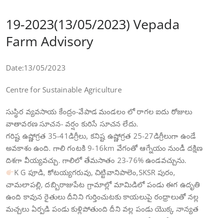
19-2023(13/05/2023) Vepada
Farm Advisory
Date:13/05/2023
Centre for Sustainable Agriculture
సుస్థిర వ్యవసాయ కేంద్రం-వేపాడ మండలం లో రాగల ఐదు రోజులు
వాతావరణ సూచన- వర్షం కురిసే సూచన లేదు.
గరిష్ట ఉష్ణోగ్రత 35-41డిగ్రీలు, కనిష్ట ఉష్ణోగ్రత 25-27డిగ్రీలుగా ఉండే
అవకాశం ఉంది. గాలి గంటకి 9-16km వేగంతో ఆగ్నేయం నుండీ దక్షిణ
దిశగా వీయ్యవచ్చు. గాలిలో తేమసాతం 23-76% ఉండవచ్చును.
K G పూడి, కోటయ్యగరువు, చిట్టివానిపాలెం,SKSR పురం,
చామలాపల్లి, దబ్బిరాజుపేట గ్రామాల్లో మామిడిలో పండు ఈగ ఉదృతి
ఉంది కావున రైతులు దీనిని గుర్తించుటకు కాయలుపై రంధ్రాలుతో నల్ల
మచ్చలు ఏర్పడి పండు కుళ్లిపోతుంది దీని వల్ల పండు యొక్క నాన్యత