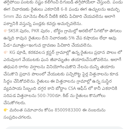
తగ్గిపోయి పంటకు నష్టం కలిగించి దిగుబడి తగ్గిపోయేలా చేస్తుంది. పండు
ఈగ నివారణకు రైతులు ఎకరానికి 6-8 పండు ఈగ ఉచ్చులను అమర్చి
5mm వేప నూనెను లీటర్ నీటికి కలిపి పిచికారి చేయవలెను అలాగె
పక్వానికి వస్తున్న పండ్లకు కవర్లు అమర్చవలెను.
SKSR పురం, PKR పురం , బోద్ధం గ్రామల్లో అరటిలో సిగటోకా తెగులు
ఉన్నది కావున రైతులు దీని నివారణకు 5% వేప కషాయం లేధా ఆవు
పేడ+మూత్రం+ఇంగువ ద్రావణం పిచికారి చేయవలెను.
KG పూడి, కరకవలస క్లస్టర్ గ్రామాల్లో ఉన్న రైతులు ప్రధాన పొలం లో
ఎరువులగ వేయుటకు ఘన జీవామృతం తయారుచేసుకోవలెను. అలాగే
తధుపరి రాగల వర్షాలను వినియోగించుకొని నేలను దున్ని తయారు
చేసుకొని ప్రధాన పొలంలో వేయుటకు పచ్చిరొట్ట పైర్ల విత్తనాలను కూడ
సిద్దం చేసికోవలెను. రైతులు ఈ విత్తనాలను గ్రామాల్లో ఉన్న సుస్థిర
వ్యవసాయ సిబ్బంది దగ్గర కాని బోద్దాం CSA ఆఫీస్ లో కానీ ఎకరానికి
సరిపడ విత్తనాలను 500-700రూ. కిట్ ను రైతులు కొనుగోలు
చేసుకోగలరు.
మరింత సమాచారం కోసం 8500983300 ఈ నంబరును
సంప్రదించగలరు.