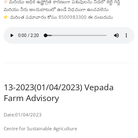
మరియు అధిక ఉష్ణోగ్రత కారణంగా పశువులను నీడలో కట్టి గడ్డి
మరియు నీరు అందుబాటులో ఉండే విధముగా ఉంచవలెను
మరింత సమాచారం కోసం 8500983300 ఈ నంబరును
13-2023(01/04/2023) Vepada
Farm Advisory
Date:01/04/2023
Centre for Sustainable Agriculture