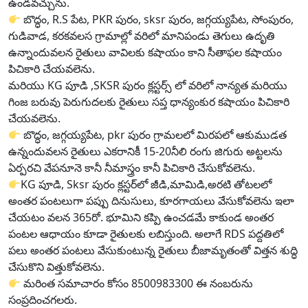
ఉండవచ్చును.
బొద్ధం, R.S పేట, PKR పురం, sksr పురం, జగ్గయ్యపేట, సోంపురం,
గుడివాడ, కరకవలస గ్రామాల్లో వరిలో మానిపండు తెగులు ఉదృతి
ఉన్నాందువలన రైతులు వావిలకు కషాయం కాని సీతాఫల కషాయం
పిచికారి చేయవలెను.
మరియు KG పూడి ,SKSR పురం క్లస్టర్స్ లో వరిలో నాన్యత మరియు
గింజ బరువు పెరుగుదలకు రైతులు సప్త ధాన్యంకుర కషాయం పిచికారి
చేయవలెను.
బొద్ధం, జగ్గయ్యపేట, pkr పురం గ్రామలలో మిరపలో ఆకుముడత
ఉన్నందువలన రైతులు ఎకరానికీ 15-20నీలి రంగు జిగురు అట్టలను
ఏర్పరచి వేపనూనె కానీ నీమాస్త్రం కానీ పిచికారి చేసుకోవలెను.
KG పూడి, Sksr పురం క్లస్టర్‌లో జీడి,మామిడి,అరటి తోటలలో
అంతర పంటలుగా పప్పు దినుసులు, కూరగాయలు వేసుకోవలెను ఇలా
చేయటం వలన 365రో. భూమిని కప్పి ఉంచడమే కాకుండ అంతర
పంటల ఆధాయం కూడా రైతులకు లబిస్తుంది. అలాగే RDS పద్దతిలో
పలు అంతర పంటలు వేసుకుంటున్న రైతులు బీజామృతంతో విత్తన శుద్ధి
చేసుకొని విత్తుకోవలెను.
మరింత సమాచారం కోసం 8500983300 ఈ నంబరును
సంప్రదించగలరు.