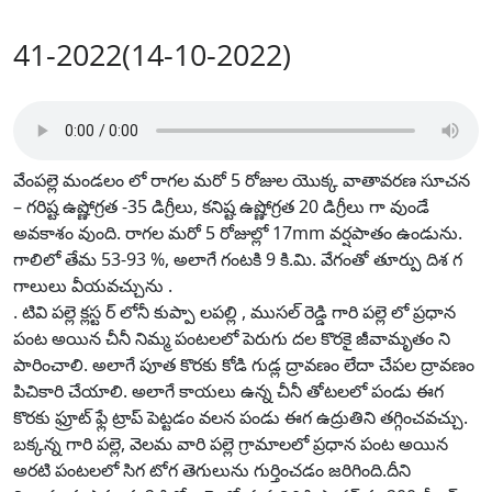
41-2022(14-10-2022)
వేంపల్లె మండలం లో రాగల మరో 5 రోజుల యొక్క వాతావరణ సూచన
– గరిష్ట ఉష్ణోగ్రత -35 డిగ్రీలు, కనిష్ట ఉష్ణోగ్రత 20 డిగ్రీలు గా వుండే
అవకాశం వుంది. రాగల మరో 5 రోజుల్లో 17mm వర్షపాతం ఉండును.
గాలిలో తేమ 53-93 %, అలాగే గంటకి 9 కి.మి. వేగంతో తూర్పు దిశ గ
గాలులు వీయవచ్చును .
. టివి పల్లె క్లస్ట ర్ లోనీ కుప్పా లపల్లి , ముసల్ రెడ్డి గారి పల్లె లో ప్రధాన
పంట అయిన చీనీ నిమ్మ పంటలలో పెరుగు దల కొరకై జీవామృతం ని
పారించాలి. అలాగే పూత కొరకు కోడి గుడ్ల ద్రావణం లేదా చేపల ద్రావణం
పిచికారి చేయాలి. అలాగే కాయలు ఉన్న చీనీ తోటలలో పండు ఈగ
కొరకు ఫ్రూట్ ఫ్లే ట్రాప్ పెట్టడం వలన పండు ఈగ ఉద్రుతిని తగ్గించవచ్చు.
బక్కన్న గారి పల్లె, వెలమ వారి పల్లె గ్రామాలలో ప్రధాన పంట అయిన
అరటి పంటలలో సిగ టోగ తెగులును గుర్తించడం జరిగింది.దీని