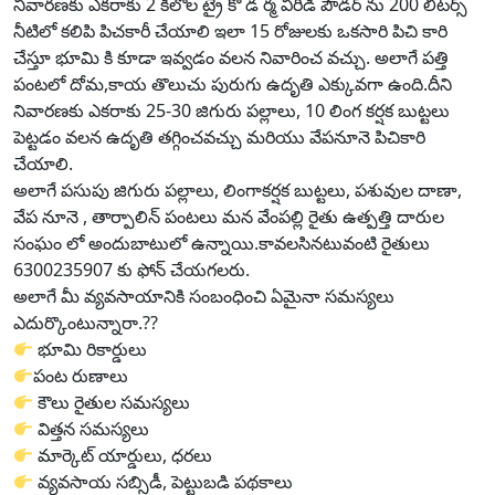
నివారణకు ఎకరాకు 2 కిలోల ట్రై కో డ ర్మ విరిడి పౌడర్ ను 200 లీటర్స్
నీటిలో కలిపి పిచకారీ చేయాలి ఇలా 15 రోజులకు ఒకసారి పిచి కారి
చేస్తూ భూమి కి కూడా ఇవ్వడం వలన నివారించ వచ్చు. అలాగే పత్తి
పంటలో దోమ,కాయ తొలుచు పురుగు ఉదృతి ఎక్కువగా ఉంది.దీని
నివారణకు ఎకరాకు 25-30 జిగురు పల్లాలు, 10 లింగ కర్షక బుట్టలు
పెట్టడం వలన ఉదృతి తగ్గించవచ్చు మరియు వేపనూనె పిచికారి
చేయాలి.
అలాగే పసుపు జిగురు పల్లాలు, లింగాకర్షక బుట్టలు, పశువుల దాణా,
వేప నూనె , తార్పాలిన్ పంటలు మన వేంపల్లి రైతు ఉత్పత్తి దారుల
సంఘం లో అందుబాటులో ఉన్నాయి.కావలసినటువంటి రైతులు
6300235907 కు ఫోన్ చేయగలరు.
అలాగే మీ వ్యవసాయానికి సంబంధించి ఏమైనా సమస్యలు
ఎదుర్కొంటున్నారా.??
భూమి రికార్డులు
పంట రుణాలు
కౌలు రైతుల సమస్యలు
విత్తన సమస్యలు
మార్కెట్ యార్డులు, ధరలు
వ్యవసాయ సబ్సిడీ, పెట్టుబడి పథకాలు