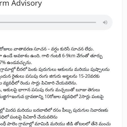
arm Advisory
 రోజులు వాతావరణ సూచన – వర్షం కురిసే సూచన లేధు.
ిగ్రీలుగా ఉండే అవకాశం ఉంది. గాలి గంటకి 6-9km వేగంతో తూర్పు
-77% ఉండవచ్చును.
రం గ్రామాల్లో బీరలో పెంకు పురుగులు ఆకులను మరియు పుష్పాలను
ా ఉన్నందున రైతులు పసుపు రంగు జిగురు అట్టలను 15-20వరకు
వ్యవధీలో రెండు సార్లు పిచికారి చేయవలెను.
, ఆకులపై భాగాన పసుపు రంగు మచ్చలుతో బూజు తెగులు
జ్జిగ+ఇంగువ ద్రావణాన్ని 10రోజుల వ్యవధిలో 2సార్లు పంటపై
రామాల్లో మిరప మరియు బరబాటిలో రసం పీల్చు పురుగుల నివారణకు
వధిలో పంటపై పిచికారీ చేయవలెను
బంధీ పాలెం గ్రామాల్లో మామిడి మరియు జీడి తోటలలో తేనె మంచు