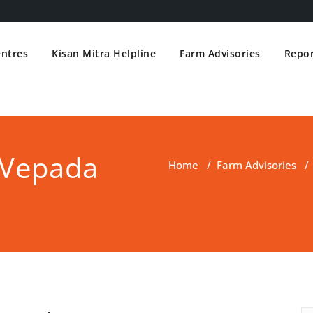
entres
Kisan Mitra Helpline
Farm Advisories
Repor
 Vepada
Home
/
Farm Advisories