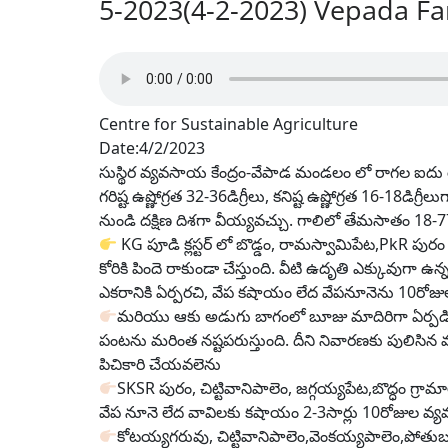
5-2023(4-2-2023) Vepada F
Centre for Sustainable Agriculture
Date:4/2/2023
సుస్థిర వ్యవసాయ కేంద్రం-వేపాడ మండలం లో రాగల ఐదు
గరిష్ట ఉష్ణోగ్రత 32-36డిగ్రీలు, కనిష్ట ఉష్ణోగ్రత 16-18డ
నుండి దక్షిణ దిశగా వీయ్యవచ్చు. గాలిలో తేమసాతం 18
KG పూడి క్లస్టర్ లో బొడ్డం, రామస్వామిపేట,PkR పు
కోరికి పిందె రాకుండా చేస్తుంది. వీటి ఉదృతి ఎక్కువుగ
ఎకరానికి ఏర్పరచి, వేప కషాయం లేద వేపనూనెను 10రోజుల 
మరియు ఆకు అడుగు బాగంలో బూజు మాదిరిగా ఏర్పడి
పంటను మరింత నష్టపరుస్తుంది. దీని నివారణకు పులిసిన మ
పిచికారి చేయవలెను
SKSR పురం, చిట్టివానిపాలెం, జగ్గయ్యపేట,బొద్ధం గ్
వేప నూనె లేద వావిలకు కషాయం 2-3సార్లు 10రోజుల వ్య
కోటయ్యగరువు, చిట్టివానిపాలెం,వెంకయ్యపాలెం,పోతు