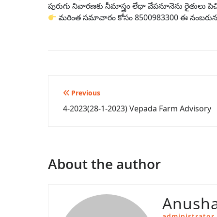
పురుగు నివారణకు నీమాస్త్రం లేధా వేపనూనెను రైతులు ప
మరింత సమాచారం కోసం 8500983300 ఈ నంబరును 
Post
Previous
4-2023(28-1-2023) Vepada Farm Advisory
navigation
About the author
Anusha
administrator