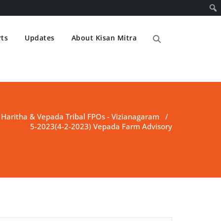
ts
Updates
About Kisan Mitra
/
Haritha & Vepada Tribal FPOs - Vizianagaram
/
5-2023(4-2-2023) Vepada Farm Advisory