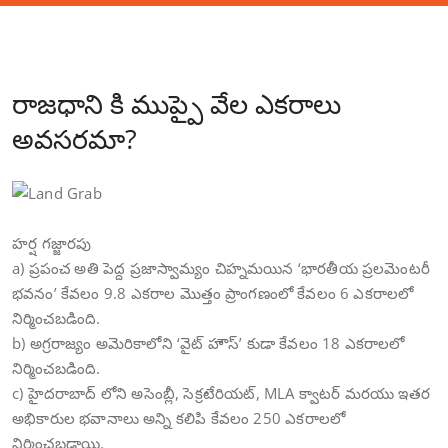
రాజధాని కి ముప్పై వేల ఎకరాలు
అవసరమా?
హర్ష గజ్జారపు
a) ప్రపంచ అతి పెద్ద ప్రజాస్వామ్యం చిహ్నమయిన ‘భారతీయ ప్రలమెంటరీ
భవనం’ కేవలం 9.8 ఎకరాల మొత్తం ప్రాంగణంలో కేవలం 6 ఎకరాలలో
నిర్మించబడింది.
b) అగ్రరాజ్యం అమెరికాలోని ‘వైట్ హౌస్’ కుడా కేవలం 18 ఎకరాలలో
నిర్మించబడింది.
c) హైదరాబాద్ లోని అసెంబ్లీ, సెక్రటేరియట్, MLA క్వాటర్ మరయు ఇతర
అభికారుల భవానాలు అన్ని కలిపి కేవలం 250 ఎకరాలలో
నిర్మించబడ్డాయి.