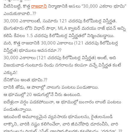
వీటినిబట్టి, కొత్త
రాజధాని
నిర్మాణానికి అసలు “30,000 ఎకరాల భూమి”
ఎందుకుకావాలి..??
30,000 ఎకారాలంటే, సుమారు 121 చదరపు కిలోమీటర్ల విస్తీర్ణత.
బెంగుళూరు లోని విధాన్ సౌధా, MLA క్వాటర్ మరయు రాజ్ భవన్ అన్ని
కలిపి కేవలం 1.5 చదరపు కిలోమీటర్ల విస్తీర్ణతలో నిర్మించబడ్డాయి.
మరి, కొత్త రాజదానికి 30,000 ఎకారాలు (121 చదరపు కిలోమీటర్ల
విస్తీర్ణత) భూములు అవసరమా.??
30,000 ఎకారాలు (121 చదరపు కిలోమీటర్ల విస్తీర్ణత) అంటే, అది
విజయవాడ-గుంటూరు రెండు నగరాలను కలపగా వచ్చే విస్తీర్ణత కంటే
ఎక్కువ!
దేనికోసం అంత భూమి.??
దానికి తోడు, ఆ పొలాల్లో నాలుగు పంటలు పండుతాయి.
ఆ భూముల్లో 20 అడుగుల్లోనే నీరు ఉంటుంది.
ఐదేళ్లుగా వర్షం పడకపోయినా, ఆ భూముల్లో బంగారం లాంటి పంటలు
పండుతున్నాయి.
ఇటువంటి అమూల్యమైన వ్యవసాయ భూములను, రైతులనుండి
లాక్కొని, వారికి నష్టం కలిగించేలా, వారి జీవనోపాధి దూరంచీసి, వారి
భూములను రియల్ ఎస్టేట్ వ్యాపార-బిల్డర్లకు కట్టబెట్టడం, ‘ధర్మమా’..??